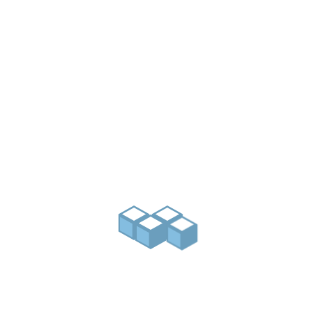
PRÉCÉDENT
Réhabilitation d’un réservoir semi enterré
SUIV
Réhabilitation du réservoir de Hadancourt-le-
haut-clocher